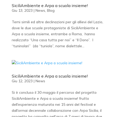
SiciliAmbiente e Arpa a scuola insieme!
Giu 13, 2023
|
News
,
Blog
Temi simili ed altre declinazioni per gli allievi del Lazio,
dove le due scuole protagoniste di SiciliAmbiente e
Arpa a scuola insieme, entrambe a Roma, hanno
realizzato “Una casa tutta per noi” e “Il Dono”. I
“tuninolari” (da “tuniola”, nome dialettale...
SiciliAmbiente e Arpa a scuola insieme!
Giu 12, 2023
|
News
Si è concluso il 30 maggio il percorso del progetto
SiciliAmbiente e Arpa a scuola insieme! frutto
dell’esperienza maturata nei 15 anni del festival e
dall’ormai decennale collaborazione con Arpa Sicilia, il
progetto ha coinvolto nell’arco di 7 mesi di lavoro due...