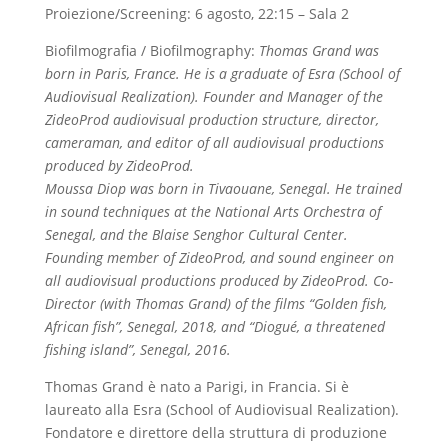
Proiezione/Screening: 6 agosto, 22:15 – Sala 2
Biofilmografia / Biofilmography:
Thomas Grand was
born in Paris, France. He is a graduate of Esra (School of
Audiovisual Realization). Founder and Manager of the
ZideoProd audiovisual production structure, director,
cameraman, and editor of all audiovisual productions
produced by ZideoProd.
Moussa Diop was born in Tivaouane, Senegal. He trained
in sound techniques at the National Arts Orchestra of
Senegal, and the Blaise Senghor Cultural Center.
Founding member of ZideoProd, and sound engineer on
all audiovisual productions produced by ZideoProd. Co-
Director (with Thomas Grand) of the films “Golden fish,
African fish”, Senegal, 2018, and “Diogué, a threatened
fishing island”, Senegal, 2016.
Thomas Grand è nato a Parigi, in Francia. Si è
laureato alla Esra (School of Audiovisual Realization).
Fondatore e direttore della struttura di produzione