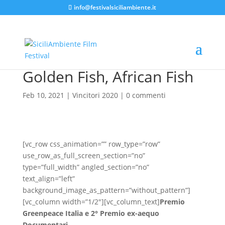
info@festivalsiciliambiente.it
Golden Fish, African Fish
Feb 10, 2021
|
Vincitori 2020
|
0 commenti
[vc_row css_animation=”” row_type=”row”
use_row_as_full_screen_section=”no”
type=”full_width” angled_section=”no”
text_align=”left”
background_image_as_pattern=”without_pattern”]
[vc_column width=”1/2″][vc_column_text]
Premio
Greenpeace Italia e 2° Premio ex-aequo
Documentari