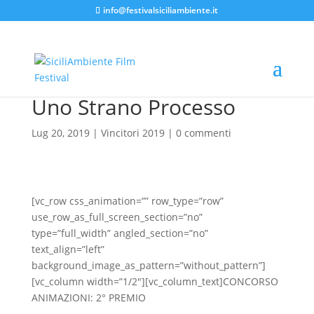
info@festivalsiciliambiente.it
Uno Strano Processo
Lug 20, 2019
|
Vincitori 2019
|
0 commenti
[vc_row css_animation=”” row_type=”row”
use_row_as_full_screen_section=”no”
type=”full_width” angled_section=”no”
text_align=”left”
background_image_as_pattern=”without_pattern”]
[vc_column width=”1/2″][vc_column_text]CONCORSO
ANIMAZIONI: 2° PREMIO