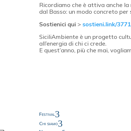
Ricordiamo che è attiva anche la
dal Basso: un modo concreto per so
Sostienici qui
>
sostieni.link/377
SiciliAmbiente è un progetto cultur
all’energia di chi ci crede.
E quest’anno, più che mai, vogliam
3
Festival
3
Chi siamo