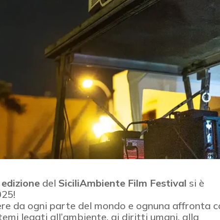
 edizione
del
SiciliAmbiente Film Festival
si è
025!
re da ogni parte del mondo e ognuna affronta c
temi legati all’ambiente, ai diritti umani, alla