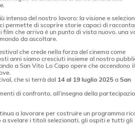
e.
più intensa del nostro lavoro: la visione e selezio
ci permette di scoprire storie capaci di raccont
gni film che arriva è un punto di vista nuovo, una 
i mondo da ascoltare.
festival che crede nella forza del cinema come
uesti anni siamo cresciuti insieme al nostro pubbl
rtando a San Vito Lo Capo opere che accendono il
ove.
ival, che si terrà dal
14 al 19 luglio 2025
a
San
omenti di confronto, all’insegna della partecipazi
tinua a lavorare per costruire un programma ric
svelare i titoli selezionati, gli ospiti e tutti gli