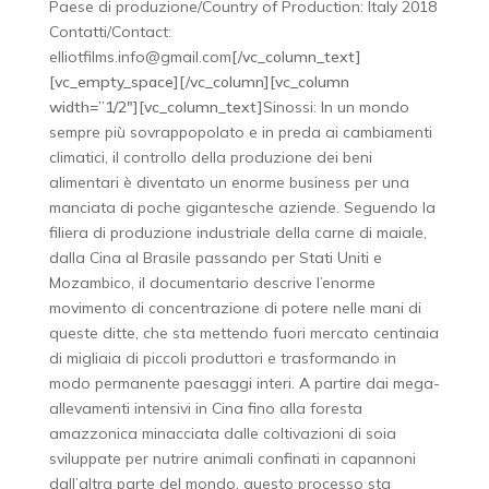
Paese di produzione/Country of Production: Italy 2018
Contatti/Contact:
elliotfilms.info@gmail.com
[/vc_column_text]
[vc_empty_space][/vc_column][vc_column
width=”1/2″][vc_column_text]
Sinossi: In un mondo
sempre più sovrappopolato e in preda ai cambiamenti
climatici, il controllo della produzione dei beni
alimentari è diventato un enorme business per una
manciata di poche gigantesche aziende. Seguendo la
filiera di produzione industriale della carne di maiale,
dalla Cina al Brasile passando per Stati Uniti e
Mozambico, il documentario descrive l’enorme
movimento di concentrazione di potere nelle mani di
queste ditte, che sta mettendo fuori mercato centinaia
di migliaia di piccoli produttori e trasformando in
modo permanente paesaggi interi. A partire dai mega-
allevamenti intensivi in Cina fino alla foresta
amazzonica minacciata dalle coltivazioni di soia
sviluppate per nutrire animali confinati in capannoni
dall’altra parte del mondo, questo processo sta