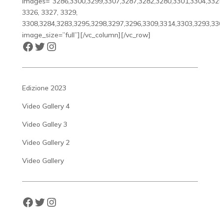
images=”3286,3300,3299,3307,3287,3282,3280,3301,3304,332
3326, 3327, 3329,
3308,3284,3283,3295,3298,3297,3296,3309,3314,3303,3293,33
image_size=”full”][/vc_column][/vc_row]
Facebook
Twitter
Instagram
Edizione 2023
Video Gallery 4
Video Galley 3
Video Gallery 2
Video Gallery
Facebook
Twitter
Instagram