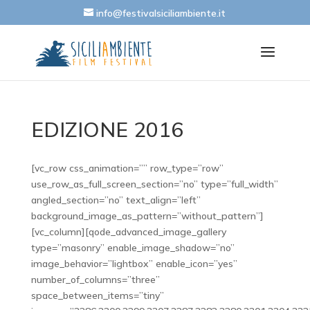
info@festivalsiciliambiente.it
EDIZIONE 2016
[vc_row css_animation=”” row_type=”row”
use_row_as_full_screen_section=”no” type=”full_width”
angled_section=”no” text_align=”left”
background_image_as_pattern=”without_pattern”]
[vc_column][qode_advanced_image_gallery
type=”masonry” enable_image_shadow=”no”
image_behavior=”lightbox” enable_icon=”yes”
number_of_columns=”three”
space_between_items=”tiny”