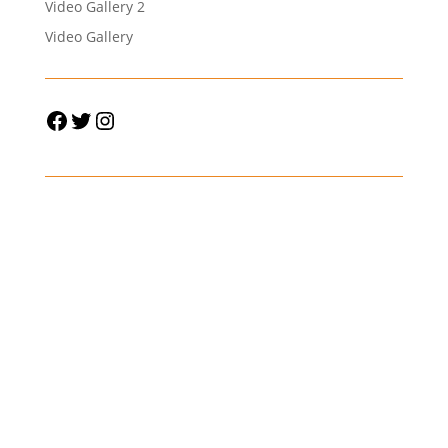
Video Gallery 2
Video Gallery
Facebook
Twitter
Instagram
3
Festival
2025 Sign Up