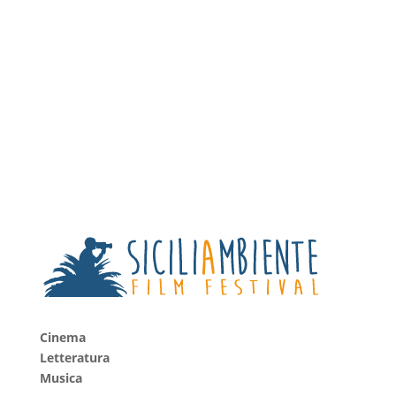
Partner
3
About Us
3
Contact
Cinema
Letteratura
Musica