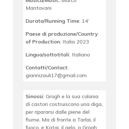
Musica/Music
: Marco
Mantovani
Durata/Running Time
: 14’
Paese di produzione/Country
of Production
: Italia 2023
Lingua/sottotitoli
: Italiano
Contatti/Contact
:
giannizauli17@gmail.com
Sinossi
: Grogh e la sua colonia
di castori costruiscono una diga,
per ripararsi dalle piene del
fiume. Ma di fronte a Tarlai, il
fuoco, e Katai, il gelo, a Grogh