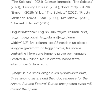
“The Soloists” (2021). Celeste Jamneck: “The Soloists”
(2021), “Pushing Daisies” (2020), “Ipod Party” (2020),
“Ember” (2018). Yi Liu: “The Soloists” (2021), “Pretty
Gardener” (2020), “Star” (2020), “Mrs Miaow” (2019),
“The red little car” (2019).
Lingua/sottotitoli: English, sub ita[/vc_column_text]
[vc_empty_space][/vc_column][vc_column
width=”1/2″][vc_column_text]Sinossi: In un piccolo
villaggio governato da leggi ridicole, tre sorelle
cantanti e il loro cane fanno le prove per l’annuale
Festival d’Autunno. Ma un evento inaspettato
interromperà i loro piani.
Synopsis: In a small village ruled by ridiculous laws,
three singing sisters and their dog rehearse for the
Annual Autumn Festival. But an unexpected event will
disrupt their plans.