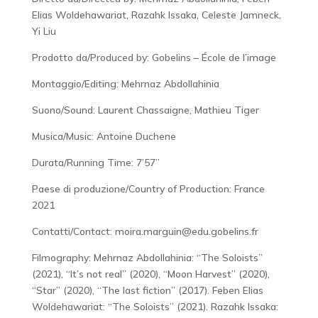
Elias Woldehawariat, Razahk Issaka, Celeste Jamneck,
Yi Liu
Prodotto da/Produced by: Gobelins – École de l’image
Montaggio/Editing: Mehrnaz Abdollahinia
Suono/Sound: Laurent Chassaigne, Mathieu Tiger
Musica/Music: Antoine Duchene
Durata/Running Time: 7’57’’
Paese di produzione/Country of Production: France
2021
Contatti/Contact: moira.marguin@edu.gobelins.fr
Filmography: Mehrnaz Abdollahinia: “The Soloists”
(2021), “It’s not real” (2020), “Moon Harvest” (2020),
“Star” (2020), “The last fiction” (2017). Feben Elias
Woldehawariat: “The Soloists” (2021). Razahk Issaka: