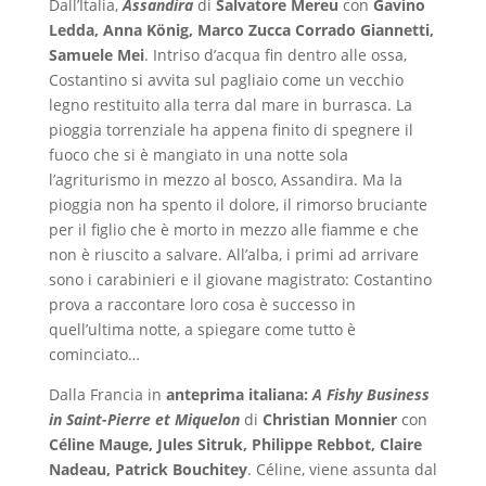
Dall’Italia,
Assandira
di
Salvatore Mereu
con
Gavino
Ledda, Anna König, Marco Zucca Corrado Giannetti,
Samuele Mei
. Intriso d’acqua fin dentro alle ossa,
Costantino si avvita sul pagliaio come un vecchio
legno restituito alla terra dal mare in burrasca. La
pioggia torrenziale ha appena finito di spegnere il
fuoco che si è mangiato in una notte sola
l’agriturismo in mezzo al bosco, Assandira. Ma la
pioggia non ha spento il dolore, il rimorso bruciante
per il figlio che è morto in mezzo alle fiamme e che
non è riuscito a salvare. All’alba, i primi ad arrivare
sono i carabinieri e il giovane magistrato: Costantino
prova a raccontare loro cosa è successo in
quell’ultima notte, a spiegare come tutto è
cominciato…
Dalla Francia in
anteprima italiana:
A Fishy Business
in Saint-Pierre et Miquelon
di
Christian Monnier
con
Céline Mauge, Jules Sitruk, Philippe Rebbot​, Claire
Nadeau, Patrick Bouchitey
. Céline, viene assunta dal