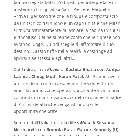
famoso regista Milan Zodowski per interpretare un
misterioso film girato a Saint-Pierre et Miquelon.
Arriva lì per scoprire che la troupe è composta solo
da un tecnico del suono e un capo unità e che Milan
si rifiuta ostinatamente di lasciare la cabina in cui si
è rinchiuso. Céline si rende conto che le riprese non
avranno luogo. Quindi sceglie di affrontare il suo
destino. Questo tuffo nella realtà la costringe ad
aprirsi a se stessa e agli altri…
Dall’
India
arriva
Khape
di
Suchita Bhatia con Aditya
Lakhia , Chirag Modi, Karan Patel.
Ali, 9 anni, vive in
un mondo in cui l’istruzione non ha valore. I suoi
amici lavorano come operai. Nonostante viva in una
comunità in cui si disapprova dell’istruzione, il padre
di Ali insiste affinché venga istruito per le
opportunità che offre.
Sempre dall’
Italia
troviamo
Miss Marx
di
Susanna
Nicchiarelli
con
Romola Garai, Patrick Kennedy (II),