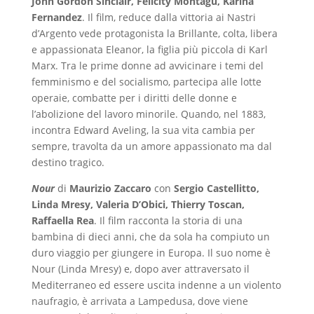
John Gordon Sinclair, Felicity Montagu, Karina
Fernandez
. Il film, reduce dalla vittoria ai Nastri
d’Argento vede protagonista la Brillante, colta, libera
e appassionata Eleanor, la figlia più piccola di Karl
Marx. Tra le prime donne ad avvicinare i temi del
femminismo e del socialismo, partecipa alle lotte
operaie, combatte per i diritti delle donne e
l’abolizione del lavoro minorile. Quando, nel 1883,
incontra Edward Aveling, la sua vita cambia per
sempre, travolta da un amore appassionato ma dal
destino tragico.
Nour
di
Maurizio Zaccaro
con
Sergio Castellitto,
Linda Mresy, Valeria D’Obici, Thierry Toscan,
Raffaella Rea
. Il film racconta la storia di una
bambina di dieci anni, che da sola ha compiuto un
duro viaggio per giungere in Europa. Il suo nome è
Nour (Linda Mresy) e, dopo aver attraversato il
Mediterraneo ed essere uscita indenne a un violento
naufragio, è arrivata a Lampedusa, dove viene