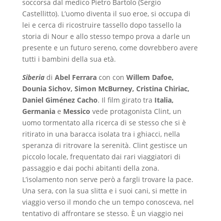
soccorsa dal medico Pietro Bartolo (Sergio
Castellitto). L’uomo diventa il suo eroe, si occupa di
lei e cerca di ricostruire tassello dopo tassello la
storia di Nour e allo stesso tempo prova a darle un
presente e un futuro sereno, come dovrebbero avere
tutti i bambini della sua età.
Siberia
di
Abel Ferrara
con con
Willem Dafoe,
Dounia Sichov, Simon McBurney, Cristina Chiriac,
Daniel Giménez Cacho
. Il film girato tra
Italia,
Germania
e
Messico
vede protagonista Clint, un
uomo tormentato alla ricerca di se stesso che si è
ritirato in una baracca isolata tra i ghiacci, nella
speranza di ritrovare la serenità. Clint gestisce un
piccolo locale, frequentato dai rari viaggiatori di
passaggio e dai pochi abitanti della zona.
L’isolamento non serve però a fargli trovare la pace.
Una sera, con la sua slitta e i suoi cani, si mette in
viaggio verso il mondo che un tempo conosceva, nel
tentativo di affrontare se stesso. È un viaggio nei